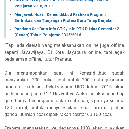
Cek Info GTK / Cek Info PTK Semester Ganjil Tahun
Pelajaran 2016/2017
Menjawab Hoax : Kemendikbud Pastikan Program
Sertifikasi dan Tunjangan Profesi Guru Tetap Berjalan
Panduan Cek Data Info GTK / Info PTK Dikdas Semester 2
(Genap) Tahun Pelajaran 2015/2016
"Tapi ada daerah yang melaksanakan online juga offline,
seperti Jayawijaya. Di Kota Jayapura online, tapi agak
pedalaman offline," tutur Pranata.
Dia menambahkan, saat ini Kemendikbud sudah
menyiapkan 200 paket soal untuk 200 mata pelajaran
program keahlian. Pelaksanaan UKG tahun 2015 akan
berlangsung pada 9-27 November. Waktu pelaksanaan tiap
guru hanya berlangsung dalam satu hari, tepatnya selama
120 menit, untuk menyelesaikan soal berupa pilihan
ganda. Jumlah soal diperkirakan sekitar 60-100 soal.
Pranata mengatakan, ke depannya UKG akan dilakukan