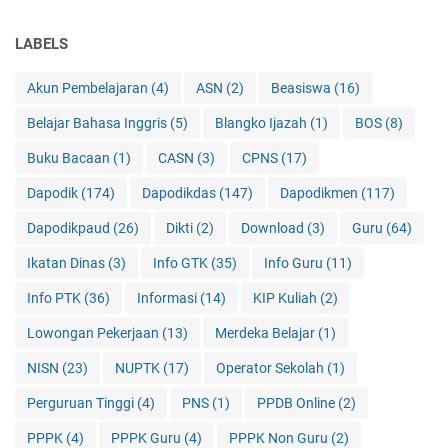
LABELS
Akun Pembelajaran
(4)
ASN
(2)
Beasiswa
(16)
Belajar Bahasa Inggris
(5)
Blangko Ijazah
(1)
BOS
(8)
Buku Bacaan
(1)
CASN
(3)
CPNS
(17)
Dapodik
(174)
Dapodikdas
(147)
Dapodikmen
(117)
Dapodikpaud
(26)
Dikti
(2)
Download
(3)
Guru
(64)
Ikatan Dinas
(3)
Info GTK
(35)
Info Guru
(11)
Info PTK
(36)
Informasi
(14)
KIP Kuliah
(2)
Lowongan Pekerjaan
(13)
Merdeka Belajar
(1)
NISN
(23)
NUPTK
(17)
Operator Sekolah
(1)
Perguruan Tinggi
(4)
PNS
(1)
PPDB Online
(2)
PPPK
(4)
PPPK Guru
(4)
PPPK Non Guru
(2)