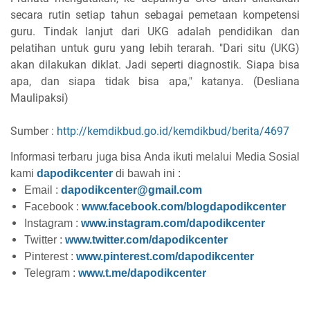
secara rutin setiap tahun sebagai pemetaan kompetensi
guru. Tindak lanjut dari UKG adalah pendidikan dan
pelatihan untuk guru yang lebih terarah. "Dari situ (UKG)
akan dilakukan diklat. Jadi seperti diagnostik. Siapa bisa
apa, dan siapa tidak bisa apa," katanya. (Desliana
Maulipaksi)
Sumber :
http://kemdikbud.go.id/kemdikbud/berita/4697
Informasi terbaru juga bisa Anda ikuti melalui Media Sosial
kami
dapodikcenter
di bawah ini :
Email :
dapodikcenter@gmail.com
Facebook :
www.facebook.com/blogdapodikcenter
Instagram :
www.instagram.com/dapodikcenter
Twitter :
www.twitter.com/dapodikcenter
Pinterest :
www.pinterest.com/dapodikcenter
Telegram :
www.t.me/dapodikcenter