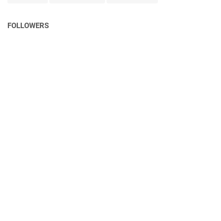
FOLLOWERS