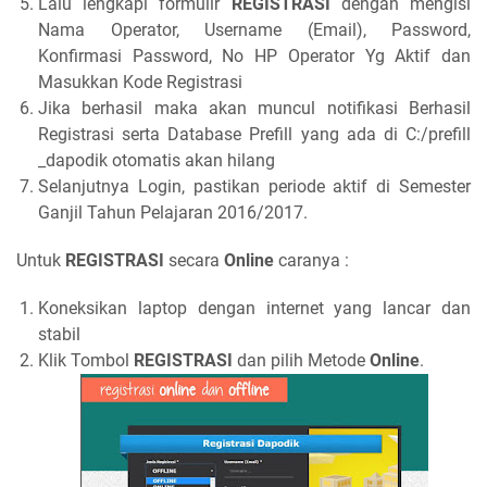
Lalu lengkapi formulir
REGISTRASI
dengan mengisi
Nama Operator, Username (Email), Password,
Konfirmasi Password, No HP Operator Yg Aktif dan
Masukkan Kode Registrasi
Jika berhasil maka akan muncul notifikasi Berhasil
Registrasi serta Database Prefill yang ada di C:/prefill
_dapodik otomatis akan hilang
Selanjutnya Login, pastikan periode aktif di Semester
Ganjil Tahun Pelajaran 2016/2017.
Untuk
REGISTRASI
secara
Online
caranya :
Koneksikan laptop dengan internet yang lancar dan
stabil
Klik Tombol
REGISTRASI
dan pilih Metode
Online
.