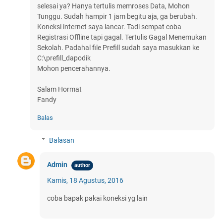
selesai ya? Hanya tertulis memroses Data, Mohon
Tunggu. Sudah hampir 1 jam begitu aja, ga berubah.
Koneksi internet saya lancar. Tadi sempat coba
Registrasi Offline tapi gagal. Tertulis Gagal Menemukan
Sekolah. Padahal file Prefill sudah saya masukkan ke
C:\prefill_dapodik
Mohon pencerahannya.
Salam Hormat
Fandy
Balas
Balasan
Admin
Kamis, 18 Agustus, 2016
coba bapak pakai koneksi yg lain