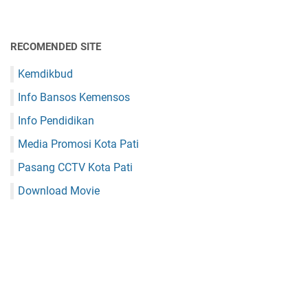
RECOMENDED SITE
Kemdikbud
Info Bansos Kemensos
Info Pendidikan
Media Promosi Kota Pati
Pasang CCTV Kota Pati
Download Movie