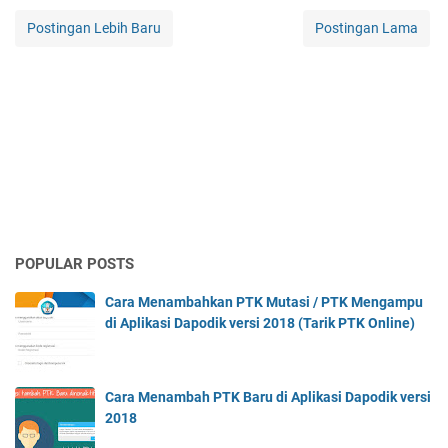
Postingan Lebih Baru
Postingan Lama
POPULAR POSTS
Cara Menambahkan PTK Mutasi / PTK Mengampu
di Aplikasi Dapodik versi 2018 (Tarik PTK Online)
Cara Menambah PTK Baru di Aplikasi Dapodik versi
2018