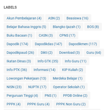
LABELS
Akun Pembelajaran
(4)
ASN
(2)
Beasiswa
(16)
Belajar Bahasa Inggris
(5)
Blangko Ijazah
(1)
BOS
(8)
Buku Bacaan
(1)
CASN
(3)
CPNS
(17)
Dapodik
(174)
Dapodikdas
(147)
Dapodikmen
(117)
Dapodikpaud
(26)
Dikti
(2)
Download
(3)
Guru
(64)
Ikatan Dinas
(3)
Info GTK
(35)
Info Guru
(11)
Info PTK
(36)
Informasi
(14)
KIP Kuliah
(2)
Lowongan Pekerjaan
(13)
Merdeka Belajar
(1)
NISN
(23)
NUPTK
(17)
Operator Sekolah
(1)
Perguruan Tinggi
(4)
PNS
(1)
PPDB Online
(2)
PPPK
(4)
PPPK Guru
(4)
PPPK Non Guru
(2)