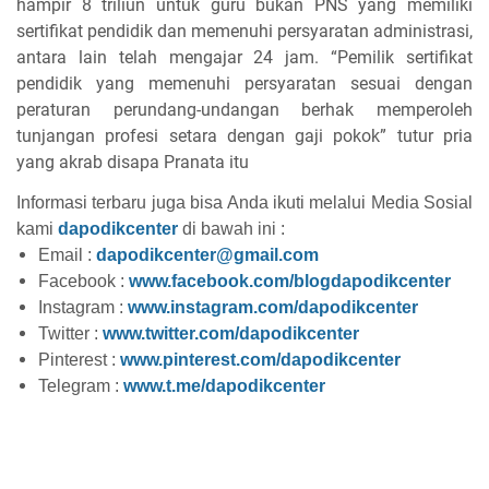
hampir 8 triliun untuk guru bukan PNS yang memiliki
sertifikat pendidik dan memenuhi persyaratan administrasi,
antara lain telah mengajar 24 jam. “Pemilik sertifikat
pendidik yang memenuhi persyaratan sesuai dengan
peraturan perundang-undangan berhak memperoleh
tunjangan profesi setara dengan gaji pokok” tutur pria
yang akrab disapa Pranata itu
Informasi terbaru juga bisa Anda ikuti melalui Media Sosial
kami
dapodikcenter
di bawah ini :
Email :
dapodikcenter@gmail.com
Facebook :
www.facebook.com/blogdapodikcenter
Instagram :
www.instagram.com/dapodikcenter
Twitter :
www.twitter.com/dapodikcenter
Pinterest :
www.pinterest.com/dapodikcenter
Telegram :
www.t.me/dapodikcenter