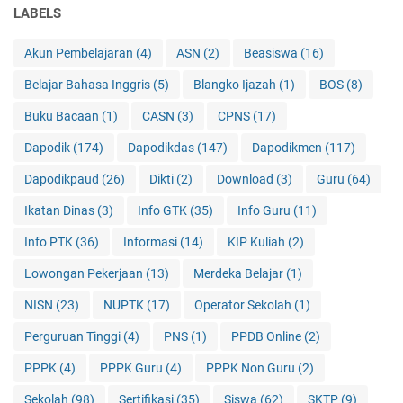
LABELS
Akun Pembelajaran
(4)
ASN
(2)
Beasiswa
(16)
Belajar Bahasa Inggris
(5)
Blangko Ijazah
(1)
BOS
(8)
Buku Bacaan
(1)
CASN
(3)
CPNS
(17)
Dapodik
(174)
Dapodikdas
(147)
Dapodikmen
(117)
Dapodikpaud
(26)
Dikti
(2)
Download
(3)
Guru
(64)
Ikatan Dinas
(3)
Info GTK
(35)
Info Guru
(11)
Info PTK
(36)
Informasi
(14)
KIP Kuliah
(2)
Lowongan Pekerjaan
(13)
Merdeka Belajar
(1)
NISN
(23)
NUPTK
(17)
Operator Sekolah
(1)
Perguruan Tinggi
(4)
PNS
(1)
PPDB Online
(2)
PPPK
(4)
PPPK Guru
(4)
PPPK Non Guru
(2)
Sekolah
(98)
Sertifikasi
(35)
Siswa
(62)
SKTP
(9)