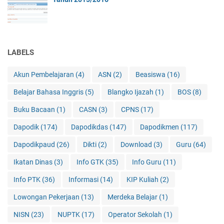
LABELS
Akun Pembelajaran
(4)
ASN
(2)
Beasiswa
(16)
Belajar Bahasa Inggris
(5)
Blangko Ijazah
(1)
BOS
(8)
Buku Bacaan
(1)
CASN
(3)
CPNS
(17)
Dapodik
(174)
Dapodikdas
(147)
Dapodikmen
(117)
Dapodikpaud
(26)
Dikti
(2)
Download
(3)
Guru
(64)
Ikatan Dinas
(3)
Info GTK
(35)
Info Guru
(11)
Info PTK
(36)
Informasi
(14)
KIP Kuliah
(2)
Lowongan Pekerjaan
(13)
Merdeka Belajar
(1)
NISN
(23)
NUPTK
(17)
Operator Sekolah
(1)